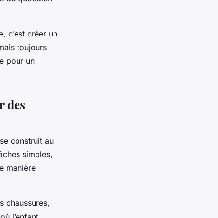
, c’est créer un
 mais toujours
se pour un
r des
se construit au
tâches simples,
ne manière
es chaussures,
où l’enfant