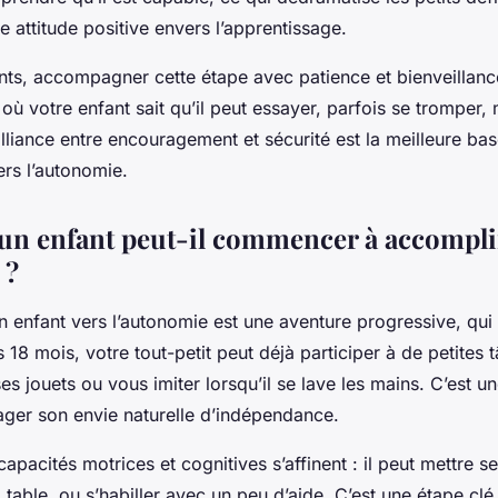
 attitude positive envers l’apprentissage.
nts, accompagner cette étape avec patience et bienveillance
 où votre enfant sait qu’il peut essayer, parfois se tromper,
lliance entre encouragement et sécurité est la meilleure ba
ers l’autonomie.
 un enfant peut-il commencer à accompli
 ?
enfant vers l’autonomie est une aventure progressive, qui 
s 18 mois, votre tout-petit peut déjà participer à de petites 
 jouets ou vous imiter lorsqu’il se lave les mains. C’est u
ger son envie naturelle d’indépendance.
capacités motrices et cognitives s’affinent : il peut mettre s
a table, ou s’habiller avec un peu d’aide. C’est une étape clé 