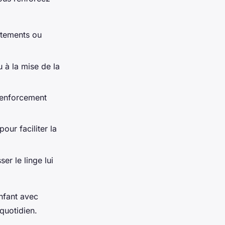
êtements ou
 à la mise de la
 renforcement
our faciliter la
er le linge lui
nfant avec
quotidien.