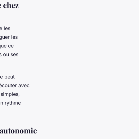
e chez
e les
guer les
que ce
s ou ses
ve peut
’écouter avec
 simples,
son rythme
l’autonomie