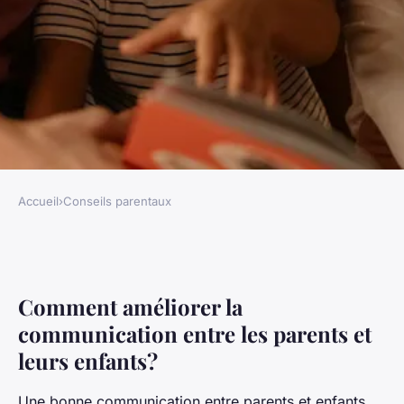
Accueil
›
Conseils parentaux
CONSEILS PARENTAUX
Comment renforcer la
communication parent-
Comment améliorer la
enfant?
communication entre les parents et
leurs enfants?
Charles
•
9 janvier 2026
•
7 min de lecture
Une bonne communication entre parents et enfants